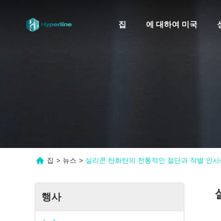
집
에 대하여 미국
집
>
뉴스
>
실리콘 탄화탄의 전통적인 절단과 작별 인사를
행사