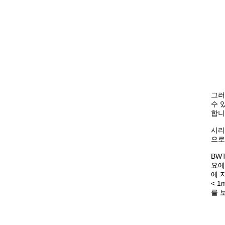
그러
수 
합니
시리
으로
BW
요에
에 
< 
를 