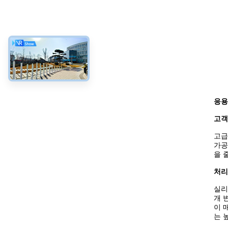
응용
고객
고급
가공
을 
처리
실리
개 
이 
는 