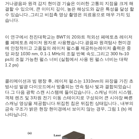
거나광음파 원격 감지 현미경 기술은 이러한 고통의 지점을 크게 해
결할 수 있으며, 큰 이미지 깊이, 높은 해상도와 같은 특성을 달성 할
수 있습니다.,그리고 비접촉 영상 촬영은 의료용으로 매우 가치 있
습니다.
이 연구에서 천진대학교는 BWT의 20와트 적외선 페메토초 레이저
를 페메토초 레이저 원자로 사용했습니다.광음파 원격탐사 현미경
에 안정적이고 고품질의 레이저 펄스를 제공하는레이저 출력은 중
앙 파장 1030 nm, 0.1-1 MHz의 조절 반복 속도,그리고 300 fs-10
ps의 조절 가능한 펄스 너비 (실험에서 사용 된 펄스 너비는 대략
1.2 ps)
콜리메이션과 빔 팽창 후, 레이저 펄스는 1310nm의 파장을 가진 초
방사성 발광 다이오드에서 방출되는 연속 탐사 빛과 결합되었습니
다.그 다음 광학 스캔 시스템에 들어갔습니다., 스캐닝 미러 시스템,
객체 렌즈 및 3차원 전기 이동 스테이지로 구성되어 큰 시야장 빠른
스캐닝 영상을 제공합니다.뒤집힌 칩은 뒤집힌 상태입니다., 내부의
금속 구조가 밝은 현장 현미경에서 보이지 않는 경우, 그림 1 (b) 에
나타납니다.