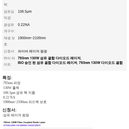
력:
섬유심
106.5μm
직경:
광섬유
0.22NA
개구수:
재생 보
1900nm~2100nm
호:
신청서:
파이버 레이저 펌핑
793nm 130W 섬유 결합 다이오드 레이저
하이 라
,
ISO 승인 된 섬유 결합 다이오드 레이저
793nm 130W 다이오드 결합
,
이트:
특징
:
∙
793nm 파장
∙
130W 출력
∙
106.5μm 섬유 핵 지름
∙
0.22 NA
∙
1900nm~2100nm 피드백 보호
신청서
:
∙
섬유 레이저 펌핑