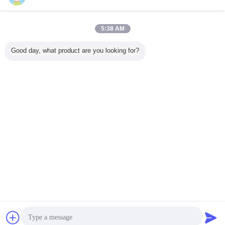
지금 문의
의학 반도체 섬유는 다이오드 레이저 808nm 15 와트
5:38 AM
375μm 0.22NA를 결합했습니다
지금 문의
Good day, what product are you looking for?
8 / 10
언어를 바꾸십시오
Korean
홈
|
회사 소개
|
연락처
|
사이트맵
|
개인정보 보호 정책
탁상용 전망
Copyright © 2010 - 2026 Hyperline Beijing Ltd..
All rights reserved.
접촉
견적 요청