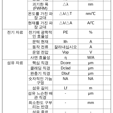
괴기한 폭
△λ
nm
(FWHM)
온도를 가진 파
△λ/△T
nm/℃
장 교대
현재를 가진 파
△λ/△A
A/℃
장 교대
전기 자료
전기에 광학적
PE
%
인 효율성
문턱 현재
lth
A
동작 전류
잘라내십시오
A
운영 전압
Vop
V
사면 효율성
η
W/A
섬유 자료
핵심 직경
Dcore
μm
클래딩 직경
Dclad
μm
완충기 직경
Dbuf
μm
숫자적인 가늠
NA
NA
구멍
섬유 길이
Lf
m
섬유 느슨한 배
-
μm
관 직경
최소한도 구부
-
mm
리는 반경
섬유 종료
-
-