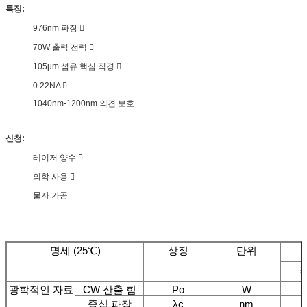
특징:
976nm 파장 
70W 출력 전력 
105µm 섬유 핵심 직경 
0.22NA 
1040nm-1200nm 의견 보호
신청:
레이저 양수 
의학 사용 
물자 가공
명세 (25℃)
상징
단위
광학적인 자료
CW 산출 힘
Po
W
중심 파장
λc
nm