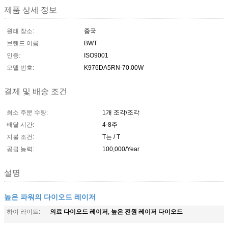
제품 상세 정보
원래 장소:
중국
브랜드 이름:
BWT
인증:
ISO9001
모델 번호:
K976DA5RN-70.00W
결제 및 배송 조건
최소 주문 수량:
1개 조각/조각
배달 시간:
4-8주
지불 조건:
T는 / T
공급 능력:
100,000/Year
설명
높은 파워의 다이오드 레이저
의료 다이오드 레이저
높은 전원 레이저 다이오드
하이 라이트:
,