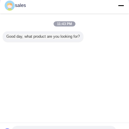
sales
높은 파워의 다이오드 레이저
더 많은 것
11:43 PM
Good day, what product are you looking for?
 다이오드
전도성은 한 개의
파이버 레이저 펌
높은 전력 2극 진공
300W 고
크로 채널
808nm 레이저 다
핑을 위한 793nm
관 레이저를 펌핑
레이저 다
스택을 냉
이오드 바 제품
고성능 180w 파이
하는 808nm 60w
섬유 레이
습니다
80W를 냉각시켰습
버 결합 다이오드
１초당 붕괴율
를 위한 91
니다
레이저
이저 
언어를 바꾸십시오
Korean
홈
|
회사 소개
|
연락처
|
사이트맵
|
개인정보 보호 정책
탁상용 전망
Copyright © 2010 - 2026 Hyperline Beijing Ltd..
All rights reserved.