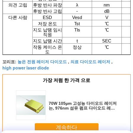
의견 고립
후방 반사 파장
λ
nm
후방 반사 고립
-
dB
다른 사람
ESD
Vesd
V
저장 온도
Tst
℃
지도 납땜 임시
Tls
℃
직원
지도 납땜 시간
t
SEC
작동 케이스 온
정상
℃
도
높은 전원 레이저 다이오드
의료 다이오드 레이저
꼬리표:
,
,
high power laser diode
가장 저렴 한 가격 으로
70W 105µm 고성능 다이오드 레이저
는, 976nm 섬유 펌프 다이오드 레이
저를 결합했습니다
계속하다