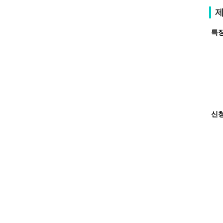
제
특징
신청
물