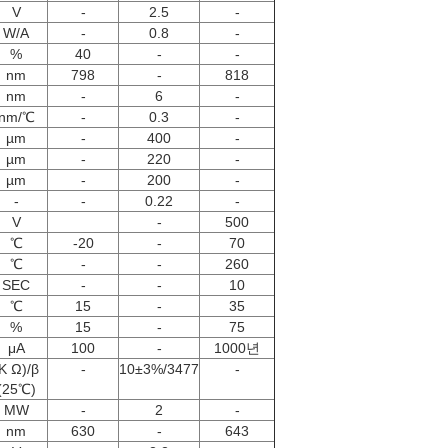
V
-
2.5
-
W/A
-
0.8
-
%
40
-
-
nm
798
-
818
nm
-
6
-
nm/℃
-
0.3
-
µm
-
400
-
µm
-
220
-
µm
-
200
-
-
-
0.22
-
V
-
500
℃
-20
-
70
℃
-
-
260
SEC
-
-
10
℃
15
-
35
%
15
-
75
μA
100
-
1000년
K Ω)/β
-
10±3%/3477
-
(25℃)
MW
-
2
-
nm
630
-
643