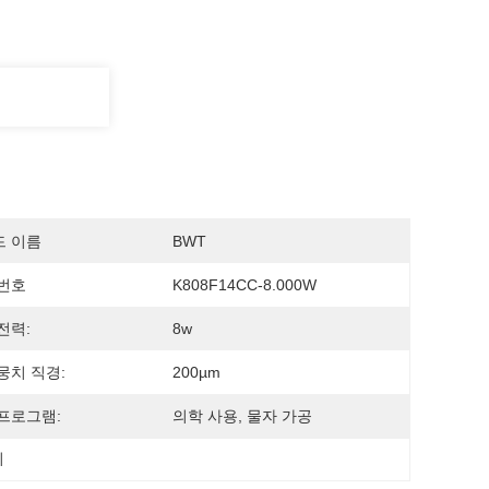
드 이름
BWT
번호
K808F14CC-8.000W
전력:
8w
뭉치 직경:
200µm
프로그램:
의학 사용, 물자 가공
위