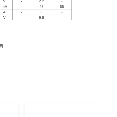
V
-
2.2
-
mA
-
45
65
A
-
6
-
V
-
9.8
-
위