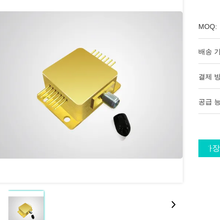
MOQ:
배송 기
결제 방
공급 능
가장