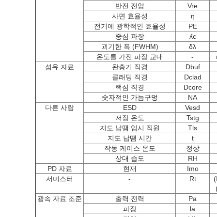
반전 전압
Vre
사면 효율성
η
전기에 광학적인 효율성
PE
중심 파장
ʎc
괴기한 폭 (FWHM)
δλ
온도를 가진 파장 교대
-
섬유 자료
완충기 직경
Dbuf
클래딩 직경
Dclad
핵심 직경
Dcore
숫자적인 가늠구멍
NA
다른 사람
ESD
Vesd
저장 온도
Tstg
지도 납땜 임시 직원
Tls
지도 납땜 시간
t
작동 케이스 온도
정상
상대 습도
RH
PD 자료
현재
Imo
서미스터
-
Rt
(
광속 자료 조준
출력 전력
Pa
파장
la