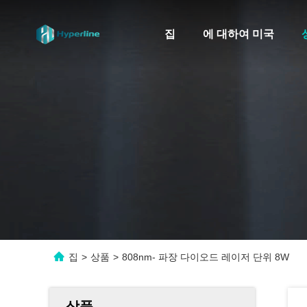
집
에 대하여 미국
집
>
상품
>
808nm- 파장 다이오드 레이저 단위 8W
상품