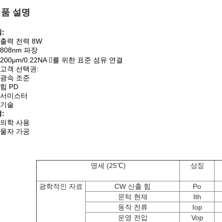
품 설명
:
출력 전력 8W
808nm 파장
200μm/0.22NA 를 위한 표준 섬유 연결
고객 선택권:
광속 조준
힘 PD
서미스터
기술
:
의학 사용
자 가공
명세 (25℃)
상징
광학적인 자료
CW 산출 힘
Po
문턱 현재
Ith
동작 전류
Iop
운영 전압
Vop