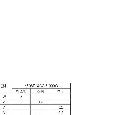
단위
K808F14CC-8.000W
최소한
전형
최대
W
8
-
-
A
-
1.8
A
-
-
11
V
-
-
2.2