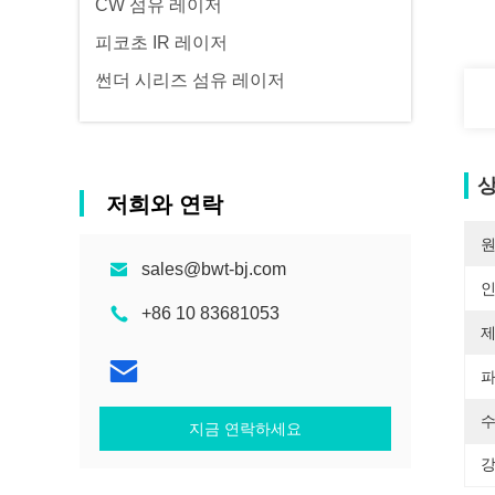
CW 섬유 레이저
피코초 IR 레이저
썬더 시리즈 섬유 레이저
상
저희와 연락
원
sales@bwt-bj.com
+86 10 83681053
제
파
수
지금 연락하세요
강