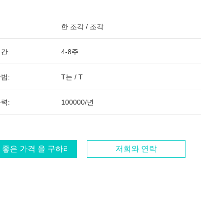
한 조각 / 조각
간:
4-8주
법:
T는 / T
력:
100000/년
 좋은 가격 을 구하라
저희와 연락