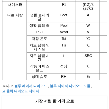
서미스터
Rt
(KΩ)/β
(25℃)
다른 사람
생활 현재의
Leof
A
끝
생활 힘의 끝
Peol
W
ESD
Vesd
V
저장 온도
Tst
℃
지도 납땜 임
Tls
℃
시 직원
지도 납땜 시
t
SEC
간
작동 케이스
정상
℃
온도
상대 습도
RH
%
블루 레이저 다이오드
블루 레이저 다이오드 모듈
꼬리표:
,
,
고 출력 다이오드 레이저
가장 저렴 한 가격 으로