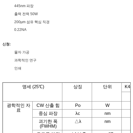
445nm 파장
출력 전력 50W
200µm 섬유 핵심 직경
0.22NA
신청:
물자 가공
과학적인 연구
인쇄
명세 (25℃)
상징
단위
K44
광학적인 자
CW 산출 힘
Po
W
료
중심 파장
λc
nm
괴기한 폭
△λ
nm
(FWHM)