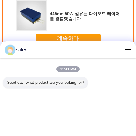
445nm 50W 섬유는 다이오드 레이저
를 결합했습니다
계속하다
sales
파란 다이오드 레이저
더 많은 것
11:41 PM
Good day, what product are you looking for?
용을 위한
섬유는 통과된
445nm 3.5 와트는
445nm 50W 섬유
445nm 1
1000w 푸
150w 445nm 다이
밝아지기 위한 다
는 다이오드 레이
결합 다이
오드 레이
오드 레이저
이오드 레이저를
저를 결합했습니다
이저 IS
저
ISO9001을 연결했
청색화합니다
습니다
언어를 바꾸십시오
Korean