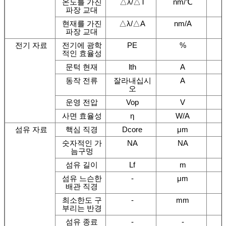
온도를 가진
△λ/△T
nm/℃
파장 교대
현재를 가진
△λ/△A
nm/A
파장 교대
전기 자료
전기에 광학
PE
%
적인 효율성
문턱 현재
lth
A
동작 전류
잘라내십시
A
오
운영 전압
Vop
V
사면 효율성
η
W/A
섬유 자료
핵심 직경
Dcore
μm
숫자적인 가
NA
NA
늠구멍
섬유 길이
Lf
m
섬유 느슨한
-
μm
배관 직경
최소한도 구
-
mm
부리는 반경
섬유 종료
-
-