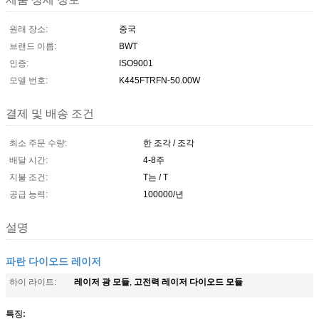
원래 장소:
중국
브랜드 이름:
BWT
인증:
ISO9001
모델 번호:
K445FTRFN-50.00W
결제 및 배송 조건
최소 주문 수량:
한 조각 / 조각
배달 시간:
4-8주
지불 조건:
T는 / T
공급 능력:
100000/년
설명
파란 다이오드 레이저
레이저 광 모듈
고전력 레이저 다이오드 모듈
하이 라이트:
,
특징: