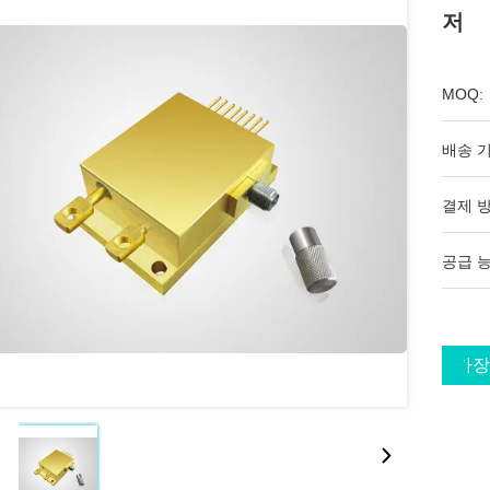
저
MOQ:
배송 기
결제 방
공급 능
가장