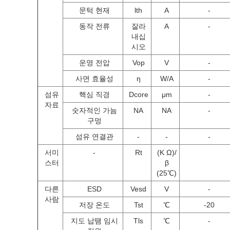
문턱 현재
lth
A
-
동작 전류
잘라
A
-
내십
시오
운영 전압
Vop
V
-
사면 효율성
η
W/A
-
섬유
핵심 직경
Dcore
μm
-
자료
숫자적인 가늠
NA
NA
-
구멍
섬유 연결관
-
-
-
서미
-
Rt
(K Ω)/
스터
β
(25℃)
다른
ESD
Vesd
V
-
사람
저장 온도
Tst
℃
-20
지도 납땜 임시
Tls
℃
-