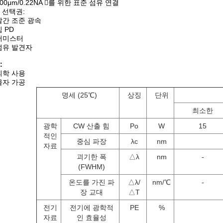
400μm/0.22NA 를 위한 표준 섬유 연결
 선택권:
빨간 조준 광속
힘 PD
서미스터
섬유 발견자
:
의학 사용
물자 가공
명세 (25℃)
상징
단위
최소한
광학
CW 산출 힘
Po
W
15
적인
중심 파장
λc
nm
자료
괴기한 폭
△λ
nm
-
(FWHM)
온도를 가진 파
△λ/
nm/℃
-
장 교대
△T
전기
전기에 광학적
PE
%
자료
인 효율성