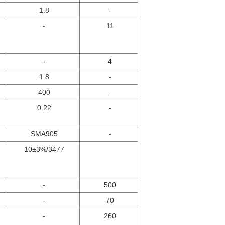
1.8
-
-
11
-
4
1.8
-
400
-
0.22
-
SMA905
-
10±3%/3477
-
500
-
70
-
260