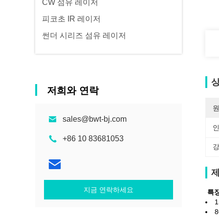
CW 섬유 레이저
피코초 IR 레이저
썬더 시리즈 섬유 레이저
상
저희와 연락
원
sales@bwt-bj.com
+86 10 83681053
강
제
지금 연락하세요
특징
8