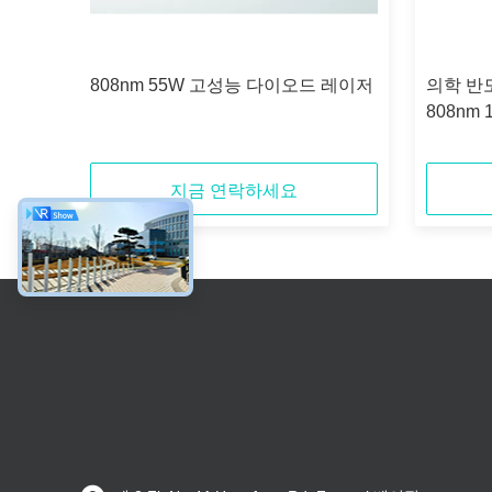
 25W
808nm 55W 고성능 다이오드 레이저
의학 반
808nm 
합했습
지금 연락하세요