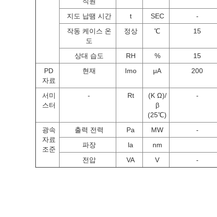
직원
지도 납땜 시간
t
SEC
-
작동 케이스 온
정상
℃
15
도
상대 습도
RH
%
15
PD
현재
Imo
μA
200
자료
서미
-
Rt
(K Ω)/
-
스터
β
(25℃)
광속
출력 전력
Pa
MW
-
자료
파장
la
nm
조준
전압
VA
V
-