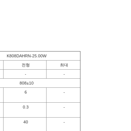
K808DAHRN-25.00W
전형
최대
-
-
808±10
6
-
0.3
-
40
-