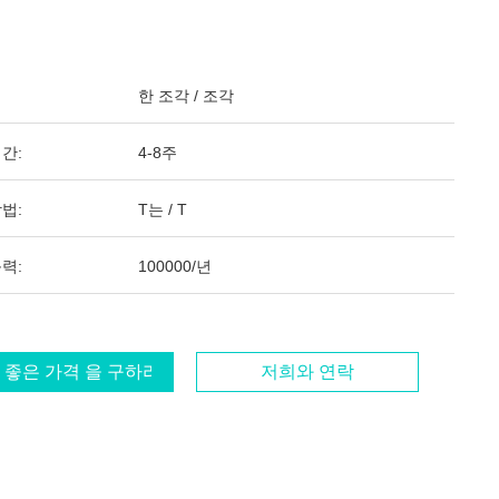
한 조각 / 조각
간:
4-8주
법:
T는 / T
력:
100000/년
 좋은 가격 을 구하라
저희와 연락