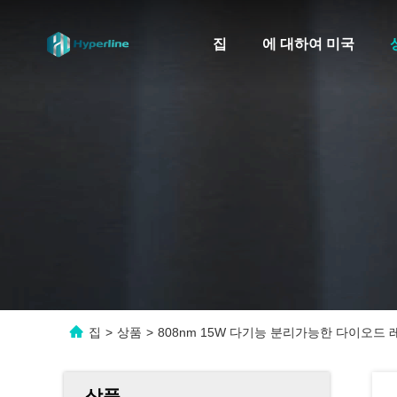
집
에 대하여 미국
집
>
상품
>
808nm 15W 다기능 분리가능한 다이오드
상품