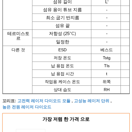
f
섬유 길이
L
섬유 용이 튜브 지름
-
최소 굽기 반지름
-
섬유 끝
-
테르미스토
저항성 (25
°C)
-
르
일정한
-
다른 것
ESD
베스드
저장 온도
Tstg
납 용접 온도
Tls
납 용접 시간
t
작업용 케이스 온도
위쪽
상대 습도
RH
고전력 레이저 다이오드 모듈
고성능 레이저 단위
꼬리표:
,
,
높은 전원 레이저 다이오드
가장 저렴 한 가격 으로