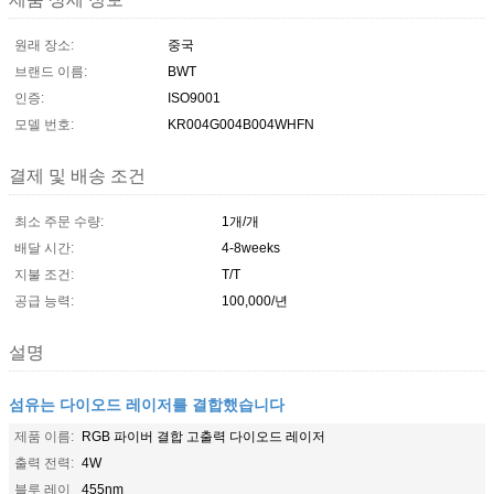
원래 장소:
중국
브랜드 이름:
BWT
인증:
ISO9001
모델 번호:
KR004G004B004WHFN
결제 및 배송 조건
최소 주문 수량:
1개/개
배달 시간:
4-8weeks
지불 조건:
T/T
공급 능력:
100,000/년
설명
섬유는 다이오드 레이저를 결합했습니다
제품 이름:
RGB 파이버 결합 고출력 다이오드 레이저
출력 전력:
4W
블루 레이
455nm