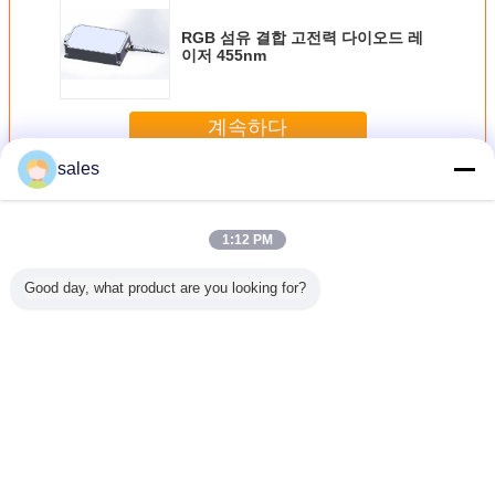
RGB 섬유 결합 고전력 다이오드 레
이저 455nm
계속하다
sales
섬유는 다이오드 레이저를 결합했습니다
더 많은 것
1:12 PM
Good day, what product are you looking for?
18W 파장
976nm 60W 파장
976nm 9W 파장
멀티 웨이브레인지
60W 976
 섬유 결
안정화 섬유 결합
안정화 섬유 결합
분리 가능한 다이
는 다이오
오드 레이
다이오드 레이저
다이오드 레이저
오드 레이저 고전
저를 결합
저
력
언어를 바꾸십시오
Korean