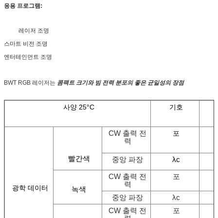
응용 프로그램:
레이저 조명
스마트 비전 조명
엔터테인먼트 조명
BWT RGB 레이저는
콤팩트 크기와 빔 전력 분포의 좋은 균일성의 장점
사양 25°C
기호
CW 출력 전
포
력
빨간색
중앙 파장
λc
CW 출력 전
포
력
광학 데이터
녹색
중앙 파장
λc
CW 출력 전
포