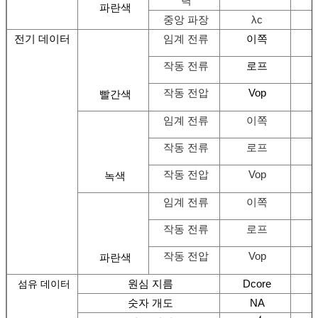
력
파란색
중앙 파장
λc
전기 데이터
임계 전류
이쪽
작동 전류
로프
작동 전압
Vop
빨간색
임계 전류
이쪽
작동 전류
로프
작동 전압
Vop
녹색
임계 전류
이쪽
작동 전류
로프
작동 전압
Vop
파란색
원심 지름
Dcore
섬유 데이터
숫자 개도
NA