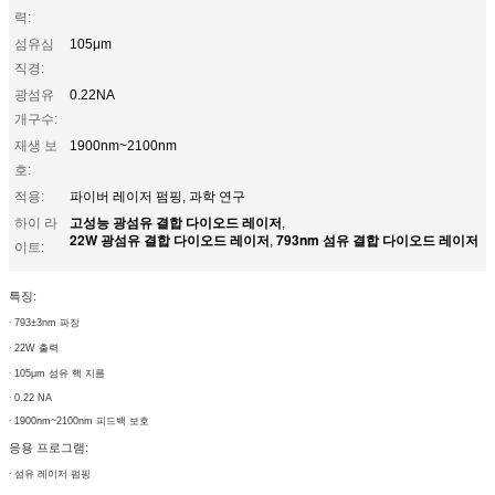
력:
섬유심
105μm
직경:
광섬유
0.22NA
개구수:
재생 보
1900nm~2100nm
호:
적용:
파이버 레이저 펌핑, 과학 연구
고성능 광섬유 결합 다이오드 레이저
하이 라
,
22W 광섬유 결합 다이오드 레이저
793nm 섬유 결합 다이오드 레이저
,
이트:
특징:
∙
793±3nm 파장
∙
22W 출력
∙
105μm 섬유 핵 지름
∙
0.22 NA
∙
1900nm~2100nm 피드백 보호
응용 프로그램:
∙
섬유 레이저 펌핑