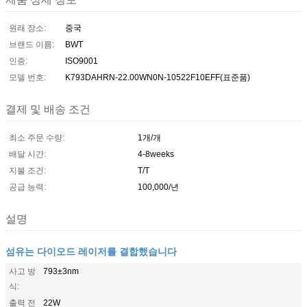
원래 장소:
중국
브랜드 이름:
BWT
인증:
ISO9001
모델 번호:
K793DAHRN-22.00WN0N-10522F10EFF(표준품)
결제 및 배송 조건
최소 주문 수량:
1개/개
배달 시간:
4-8weeks
지불 조건:
T/T
공급 능력:
100,000/년
설명
섬유는 다이오드 레이저를 결합했습니다
사고 방
793±3nm
식:
출력 전
22W