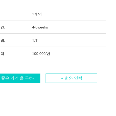
1개/개
간:
4-8weeks
법:
T/T
력:
100,000/년
 좋은 가격 을 구하라
저희와 연락