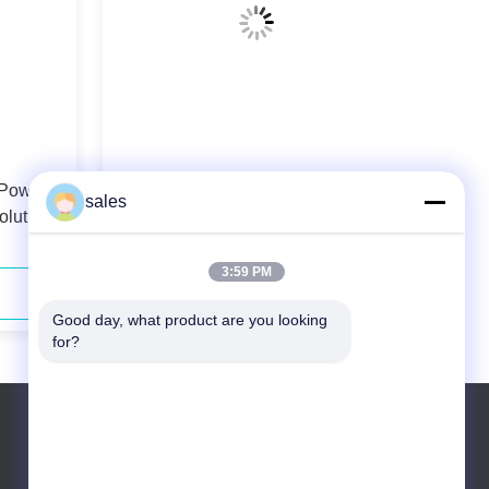
 Power
Blue-violet Diode Laser For Hair
sales
olution
Removal Core Diameter 105µm for
cations
Smooth and Hair-free Skin
3:59 PM
지금 연락하세요
Good day, what product are you looking 
for?