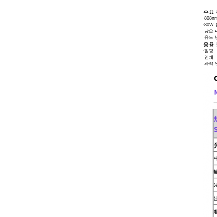
주요
∙
808n
∙
80W
∙
낮은 
∙
유도 
응용
∙
펌핑
∙
인쇄
∙
과학 