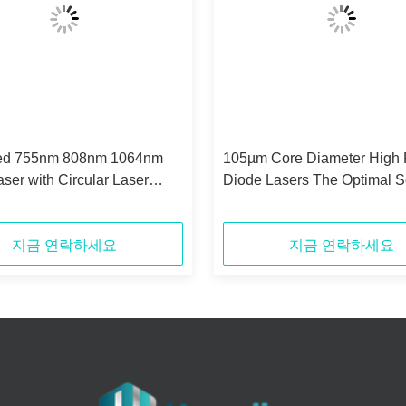
ed 755nm 808nm 1064nm
105µm Core Diameter High
ser with Circular Laser
Diode Lasers The Optimal S
nd 0.13N.A Numerical
for 405nm Wavelength Appli
e
지금 연락하세요
지금 연락하세요