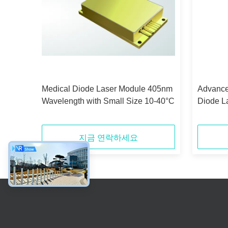
Laser
Medical Diode Laser Module 405nm
Advanc
ature
Wavelength with Small Size 10-40°C
Diode La
ial
Shape a
Apertur
지금 연락하세요