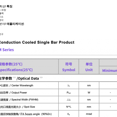
 특성
/ 특징
:
m 파장
 출력
미소
냉각
 분야
/ 애플리케이션
:
연구