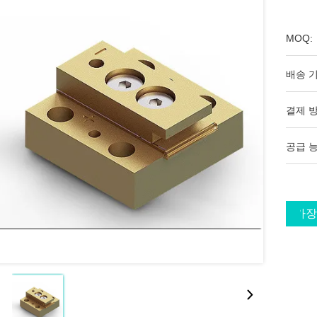
MOQ:
배송 기
결제 방
공급 능
가장