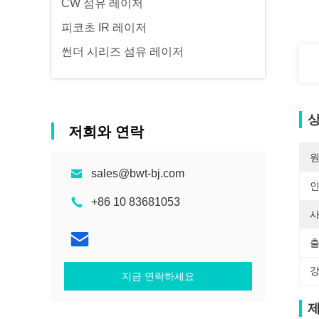
CW 섬유 레이저
피코초 IR 레이저
썬더 시리즈 섬유 레이저
상
저희와 연락
원
sales@bwt-bj.com
+86 10 83681053
사
출
강
지금 연락하세요
제