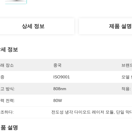
상세 정보
제품 설명
세 정보
래 장소
중국
브랜
인증
ISO9001
모델 
고 방식:
808nm
적용:
력 전력:
80W
조하다:
전도성 냉각 다이오드 레이저 모듈
, 
단일 막
품 설명